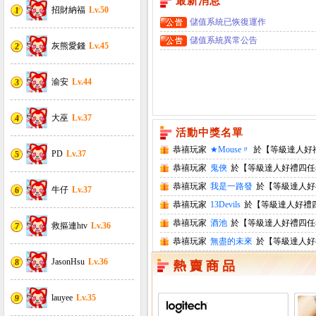
最新消息
招財納福
Lv.50
1
儲值系統已恢復運作
儲值系統異常公告
灰熊愛錢
Lv.45
2
渝安
Lv.44
3
大巫
Lv.37
4
活動中獎名單
恭禧玩家
★Mouse〃
於【等級達人好
PD
Lv.37
5
恭禧玩家
鬼俠
於【等級達人好禮四任
恭禧玩家
我是一路發
於【等級達人好
牛仔
Lv.37
6
恭禧玩家
13Devils
於【等級達人好禮
恭禧玩家
酒池
於【等級達人好禮四任
救摳連htv
Lv.36
7
恭禧玩家
無盡的未來
於【等級達人好
JasonHsu
Lv.36
8
lauyee
Lv.35
9