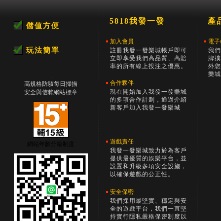
5818我發一發
產
羅技 M650 多工靜音無線滑鼠
DI
儲值方便
#TI
加入會員
電子
商品類別:
週邊設備
商品
玩法簡單
註冊我發一發樂城帳戶即可
我們
兌換點數:
174400 發幣
兌換
立即享受我們高品質、高賠
牌撲
率的所有線上投注之優惠。
外您
樂城
合作夥伴
高規格防駭每日掃描
現在開始加入我發一發樂城
安全與信賴網站標章
的多項合作計劃，通過介紹
新客戶加入我發一發樂城
遊戲責任
網站年齡分級制度
我發一發樂城致力於為客戶
提供最優質的娛樂平台，並
設置和升級多項安全設施，
以確保遊戲的公正性。
安全保密
我們採用最堅實、穩定與安
全的遊戲平台，我們一直堅
持實行隱私嚴格保密制度以