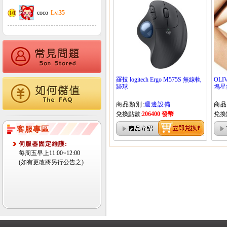
coco
Lv.35
10
羅技 logitech Ergo M575S 無線軌
OLI
跡球
塢星鏡
商品類別:
週邊設備
商品
兌換點數:
206400 發幣
兌換
客服專區
伺服器固定維護:
每周五早上11:00~12:00
(如有更改將另行公告之)