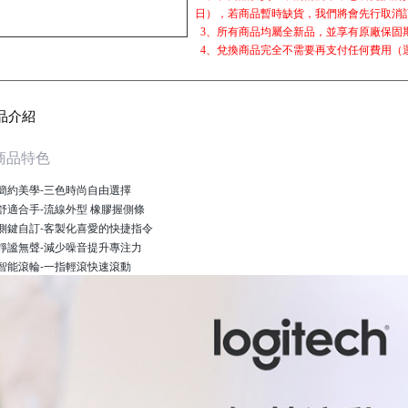
日），若商品暫時缺貨，我們將會先行取消
3、所有商品均屬全新品，並享有原廠保固
4、兌換商品完全不需要再支付任何費用（運
品介紹
商品特色
簡約美學-三色時尚自由選擇
舒適合手-流線外型 橡膠握側條
側鍵自訂-客製化喜愛的快捷指令
靜謐無聲-減少噪音提升專注力
智能滾輪-一指輕滾快速滾動