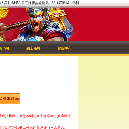
進入羅技 M650 多工靜音無線滑鼠 - 5818娛樂城 - 紅利
新消息
線上商城
客服中心
退換貨權利，若您收到的商品有瑕疵、損壞等現
品約在7~10個工作天內會送達（不含週六、