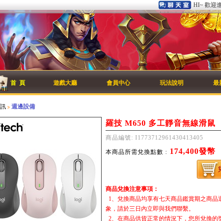
HI~ 歡迎
商城 - 紅利商城！
首 頁
遊戲大廳
會員中心
玩法說明
最
資訊
週邊設備
羅技 M650 多工靜音無線滑鼠
商品編號: I1773712961430413405
174,400發幣
本商品所需兌換點數 :
商品兌換注意事項：
1、兌換商品均享有七天商品鑑賞期之商品
象，請於三日內立即與我們聯繫。
2、在商品供貨正常的情況下，您所兌換的獎