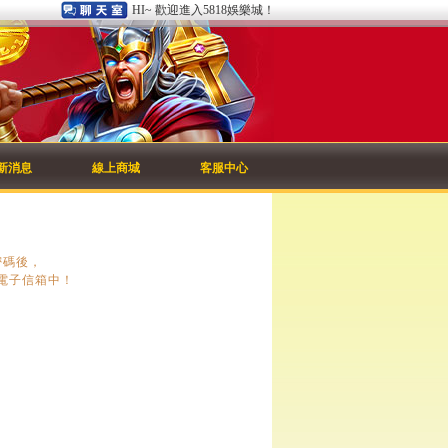
HI~ 歡迎進入5818娛樂城！
新消息
線上商城
客服中心
密碼後，
電子信箱中！