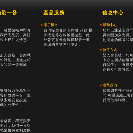
8我發一發
產品服務
信息中心
電子機台
幫助中心
一發樂城帳戶即可
我們提供各類老虎機,21點,棋
您可以通過常見
我們高品質、高賠
牌撲克等在線娛樂遊戲，此
得有關加入會員
線上投注之優惠。
外您更有機會贏得我發一發
他問題的解答和
樂城的各類累計獎金。
儲值方式
加入我發一發樂城
登入會員後，您
作計劃，通過介紹
中心左側功能選
入我發一發樂城
何儲值』，選擇
點數及付款方式
聯繫我們
樂城致力於為客戶
如果您有任何關
質的娛樂平台，並
問,可通過線上客
級多項安全設施，
我們取得聯繫。
戲的公正性。
最堅實、穩定與安
平台，我們一直堅
私嚴格保密制度以