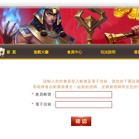
首 頁
遊戲大廳
會員中心
玩法說明
最
請輸入您的會員登入帳號及電子信箱，當您按下重設
系統將會自動重新產生一組新的密碼，並將新密碼寄至您的
*
會員帳號：
*
電子信箱：